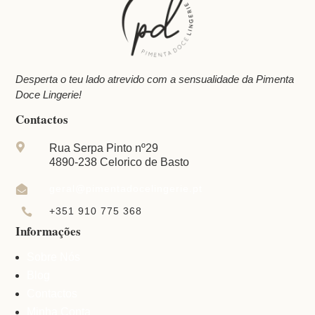
Desperta o teu lado atrevido com a sensualidade da Pimenta
Doce Lingerie!
Contactos

Rua Serpa Pinto nº29
4890-238 Celorico de Basto
geral@pimentadocelingerie.pt

+351 910 775 368

Informações
Sobre Nós
Blog
Contactos
Minha Conta