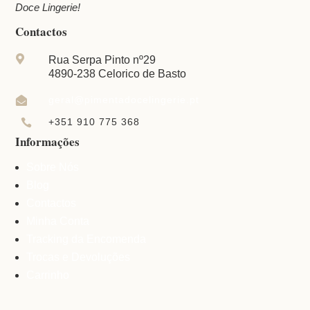
Doce Lingerie!
Contactos

Rua Serpa Pinto nº29
4890-238 Celorico de Basto
geral@pimentadocelingerie.pt

+351 910 775 368

Informações
Sobre Nós
Blog
Contactos
Minha Conta
Tracking da Encomenda
Trocas e Devoluções
Carrinho