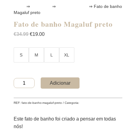
Home
⇒
Swimwear
⇒
Fatos de Banho
⇒ Fato de banho
Magaluf preto
Fato de banho Magaluf preto
O
O
€
34.99
€
19.00
preço
preço
original
atual
era:
é:
S
M
L
XL
€34.99.
€19.00.
Quantidade
Adicionar
de
Fato
de
REF:
fato-de-banho-magaluf-preto
Categoria:
Fatos de Banho
banho
Magaluf
preto
Este fato de banho foi criado a pensar em todas
nós!