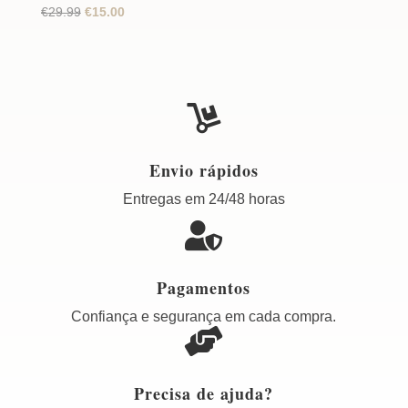
O
O
€
29.99
€
15.00
preço
preço
original
atual
era:
é:
€29.99.
€15.00.

Envio rápidos
Entregas em 24/48 horas

Pagamentos
Confiança e segurança em cada compra.

Precisa de ajuda?