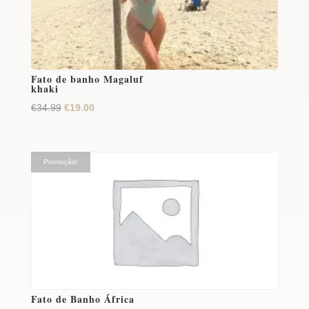
Fato de banho Magaluf
khaki
O
O
€
34.99
€
19.00
preço
preço
original
atual
era:
é:
Promoção!
€34.99.
€19.00.
Fato de Banho África