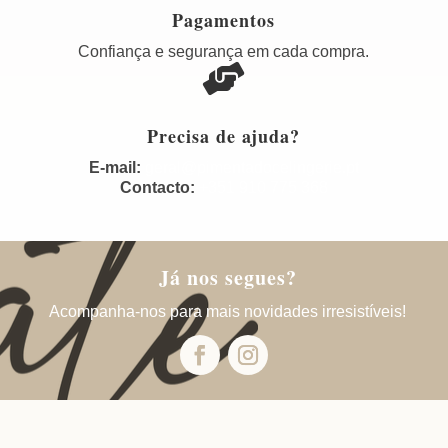
Pagamentos
Confiança e segurança em cada compra.

Precisa de ajuda?
E-mail:
geral@pimentadocelingerie.pt
Contacto:
+351 910 775 368
Já nos segues?
Acompanha-nos para mais novidades irresistíveis!