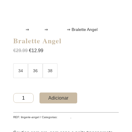
Home
⇒
Casual
⇒
Bralettes
⇒ Bralette Angel
Bralette Angel
O
O
€
29.99
€
12.99
preço
preço
original
atual
era:
é:
34
36
38
€29.99.
€12.99.
Quantidade
Adicionar
de
Bralette
Angel
REF:
lingerie-angel
Categorias:
Bralettes
,
PROMOÇÕES