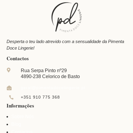
Desperta o teu lado atrevido com a sensualidade da Pimenta
Doce Lingerie!
Contactos

Rua Serpa Pinto nº29
4890-238 Celorico de Basto
geral@pimentadocelingerie.pt

+351 910 775 368

Informações
Sobre Nós
Blog
Contactos