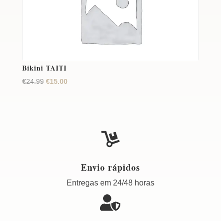
Bikini TAITI
O
O
€
24.99
€
15.00
preço
preço
original
atual
era:
é:
€24.99.
€15.00.

Envio rápidos
Entregas em 24/48 horas
