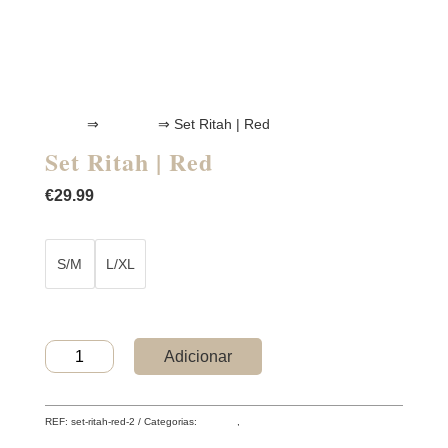
Home
⇒
Lingerie
⇒ Set Ritah | Red
Set Ritah | Red
€
29.99
S/M
L/XL
Quantidade
Adicionar
de
Set
Ritah
REF:
set-ritah-red-2
Categorias:
Lingerie
,
Novidades
|