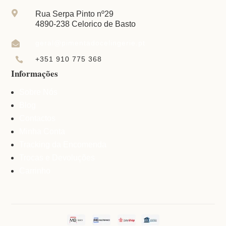

Rua Serpa Pinto nº29
4890-238 Celorico de Basto
geral@pimentadocelingerie.pt

+351 910 775 368

Informações
Sobre Nós
Blog
Contactos
Minha Conta
Tracking da Encomenda
Trocas e Devoluções
Carrinho