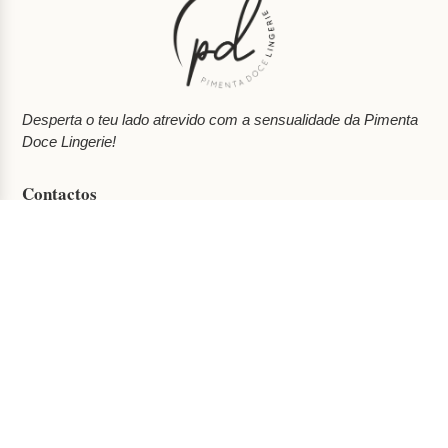
Desperta o teu lado atrevido com a sensualidade da Pimenta
Doce Lingerie!
Contactos

Rua Serpa Pinto nº29
4890-238 Celorico de Basto
geral@pimentadocelingerie.pt

+351 910 775 368

Informações
Sobre Nós
Blog
Contactos