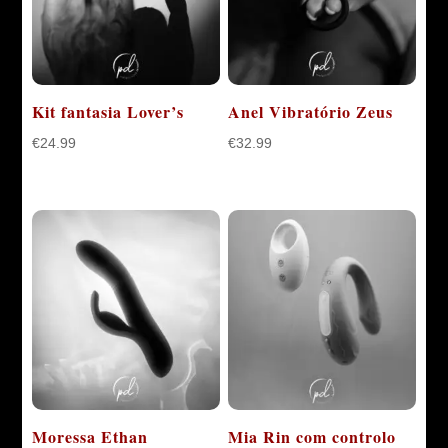
Kit fantasia Lover’s
Anel Vibratório Zeus
€
24.99
€
32.99
Moressa Ethan
Mia Rin com controlo