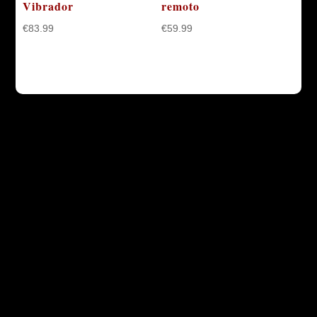
Vibrador
remoto
€
83.99
€
59.99