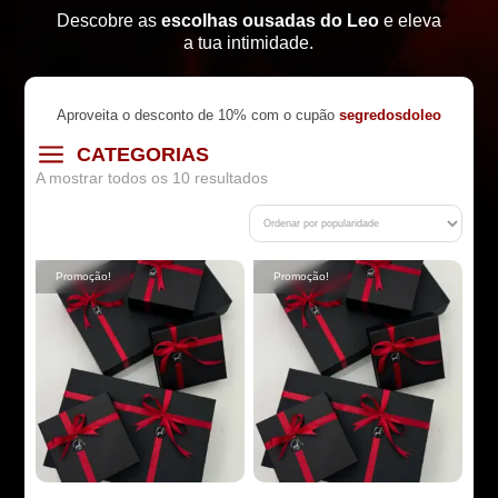
Descobre as
escolhas ousadas do Leo
e eleva
a tua intimidade.
Aproveita o desconto de 10% com o cupão
segredosdoleo
a
CATEGORIAS
Ordenado
A mostrar todos os 10 resultados
por
média
de
classificação
Promoção!
Promoção!