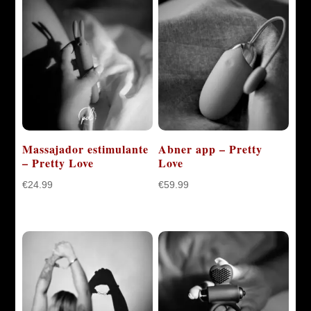
€104.96.
€69.00.
€57.98.
€39.00.
Massajador estimulante
Abner app – Pretty
– Pretty Love
Love
€
24.99
€
59.99