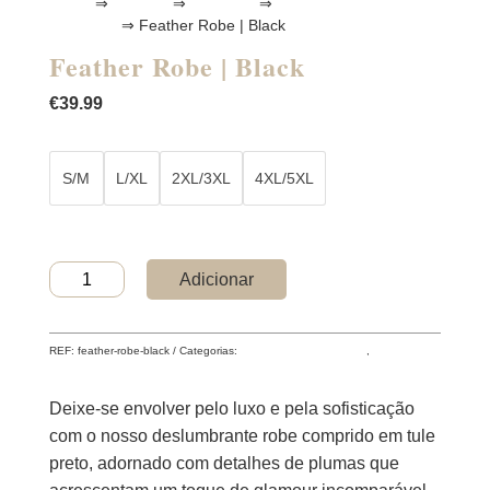
Home
⇒
Lingerie
⇒
Coleções
⇒
Midnight Muse
Collection
⇒ Feather Robe | Black
Feather Robe | Black
€
39.99
S/M
L/XL
2XL/3XL
4XL/5XL
Quantidade
Adicionar
de
Feather
Robe
REF:
feather-robe-black
Categorias:
Midnight Muse Collection
,
Robes
|
Black
Deixe-se envolver pelo luxo e pela sofisticação
com o nosso deslumbrante robe comprido em tule
preto, adornado com detalhes de plumas que