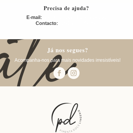
Precisa de ajuda?
E-mail:
geral@pimentadocelingerie.pt
Contacto:
+351 910 775 368
Já nos segues?
Acompanha-nos para mais novidades irresistíveis!