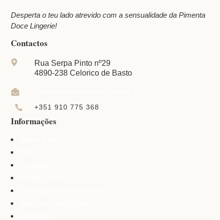
Desperta o teu lado atrevido com a sensualidade da Pimenta
Doce Lingerie!
Contactos

Rua Serpa Pinto nº29
4890-238 Celorico de Basto
geral@pimentadocelingerie.pt

+351 910 775 368

Informações
Sobre Nós
Blog
Contactos
Minha Conta
Tracking da Encomenda
Trocas e Devoluções
Carrinho